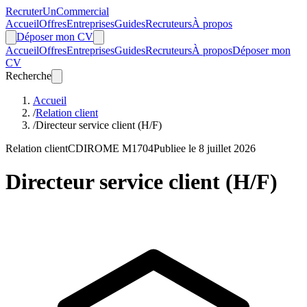
Recruter
Un
Commercial
Accueil
Offres
Entreprises
Guides
Recruteurs
À propos
Déposer mon CV
Accueil
Offres
Entreprises
Guides
Recruteurs
À propos
Déposer mon
CV
Recherche
Accueil
/
Relation client
/
Directeur service client (H/F)
Relation client
CDI
ROME M1704
Publiee le 8 juillet 2026
Directeur service client (H/F)