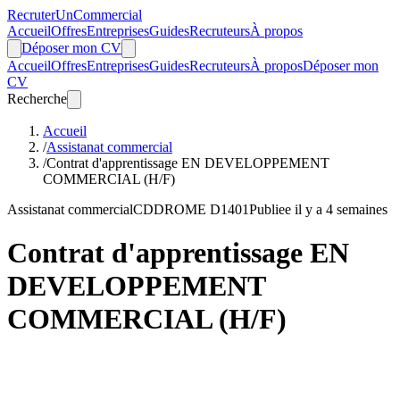
Recruter
Un
Commercial
Accueil
Offres
Entreprises
Guides
Recruteurs
À propos
Déposer mon CV
Accueil
Offres
Entreprises
Guides
Recruteurs
À propos
Déposer mon
CV
Recherche
Accueil
/
Assistanat commercial
/
Contrat d'apprentissage EN DEVELOPPEMENT
COMMERCIAL (H/F)
Assistanat commercial
CDD
ROME D1401
Publiee il y a 4 semaines
Contrat d'apprentissage EN
DEVELOPPEMENT
COMMERCIAL (H/F)