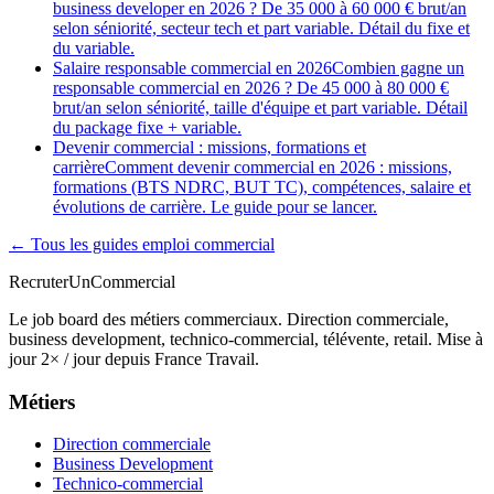
business developer en 2026 ? De 35 000 à 60 000 € brut/an
selon séniorité, secteur tech et part variable. Détail du fixe et
du variable.
Salaire responsable commercial en 2026
Combien gagne un
responsable commercial en 2026 ? De 45 000 à 80 000 €
brut/an selon séniorité, taille d'équipe et part variable. Détail
du package fixe + variable.
Devenir commercial : missions, formations et
carrière
Comment devenir commercial en 2026 : missions,
formations (BTS NDRC, BUT TC), compétences, salaire et
évolutions de carrière. Le guide pour se lancer.
← Tous les guides emploi commercial
Recruter
Un
Commercial
Le job board des métiers commerciaux. Direction commerciale,
business development, technico-commercial, télévente, retail. Mise à
jour 2× / jour depuis France Travail.
Métiers
Direction commerciale
Business Development
Technico-commercial