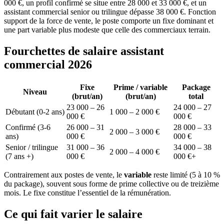
000 €, un profil confirmé se situe entre 28 000 et 33 000 €, et un
assistant commercial senior ou trilingue dépasse 38 000 €. Fonction
support de la force de vente, le poste comporte un fixe dominant et
une part variable plus modeste que celle des commerciaux terrain.
Fourchettes de salaire assistant
commercial 2026
Fixe
Prime / variable
Package
Niveau
(brut/an)
(brut/an)
total
23 000 – 26
24 000 – 27
Débutant (0-2 ans)
1 000 – 2 000 €
000 €
000 €
Confirmé (3-6
26 000 – 31
28 000 – 33
2 000 – 3 000 €
ans)
000 €
000 €
Senior / trilingue
31 000 – 36
34 000 – 38
2 000 – 4 000 €
(7 ans +)
000 €
000 €+
Contrairement aux postes de vente, le
variable
reste limité (5 à 10 %
du package), souvent sous forme de prime collective ou de treizième
mois. Le fixe constitue l’essentiel de la rémunération.
Ce qui fait varier le salaire