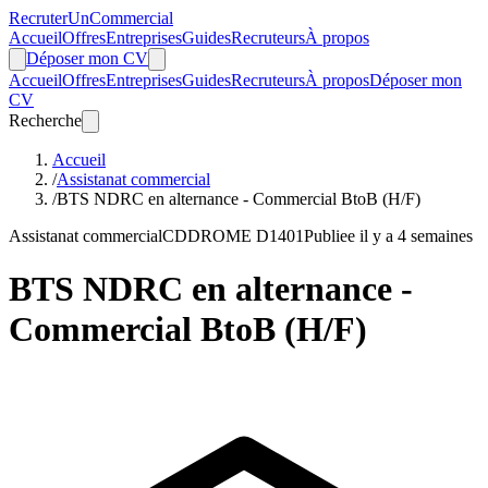
Recruter
Un
Commercial
Accueil
Offres
Entreprises
Guides
Recruteurs
À propos
Déposer mon CV
Accueil
Offres
Entreprises
Guides
Recruteurs
À propos
Déposer mon
CV
Recherche
Accueil
/
Assistanat commercial
/
BTS NDRC en alternance - Commercial BtoB (H/F)
Assistanat commercial
CDD
ROME D1401
Publiee il y a 4 semaines
BTS NDRC en alternance -
Commercial BtoB (H/F)