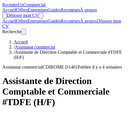
Recruter
Un
Commercial
Accueil
Offres
Entreprises
Guides
Recruteurs
À propos
Déposer mon CV
Accueil
Offres
Entreprises
Guides
Recruteurs
À propos
Déposer mon
CV
Recherche
Accueil
/
Assistanat commercial
/
Assistante de Direction Comptable et Commerciale #TDFE
(H/F)
Assistanat commercial
CDI
ROME D1401
Publiee il y a 4 semaines
Assistante de Direction
Comptable et Commerciale
#TDFE (H/F)