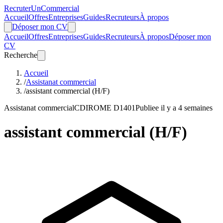
Recruter
Un
Commercial
Accueil
Offres
Entreprises
Guides
Recruteurs
À propos
Déposer mon CV
Accueil
Offres
Entreprises
Guides
Recruteurs
À propos
Déposer mon
CV
Recherche
Accueil
/
Assistanat commercial
/
assistant commercial (H/F)
Assistanat commercial
CDI
ROME D1401
Publiee il y a 4 semaines
assistant commercial (H/F)