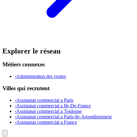
Explorer le réseau
Métiers connexes
›
Administration des ventes
Villes qui recrutent
›
Assistanat commercial a Paris
›
Assistanat commercial a Ile-De-France
›
Assistanat commercial a Toulouse
›
Assistanat commercial a Paris-9e-Arrondissement
›
Assistanat commercial a France