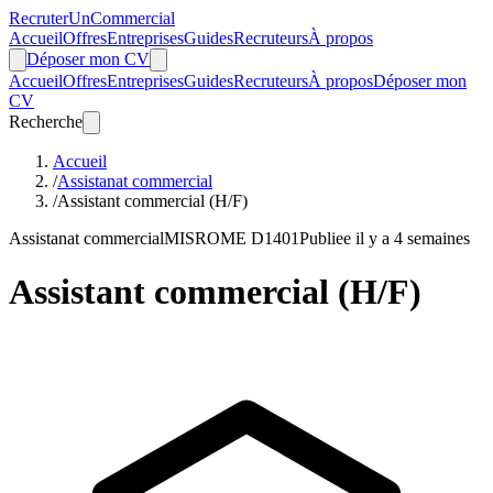
Recruter
Un
Commercial
Accueil
Offres
Entreprises
Guides
Recruteurs
À propos
Déposer mon CV
Accueil
Offres
Entreprises
Guides
Recruteurs
À propos
Déposer mon
CV
Recherche
Accueil
/
Assistanat commercial
/
Assistant commercial (H/F)
Assistanat commercial
MIS
ROME D1401
Publiee il y a 4 semaines
Assistant commercial (H/F)