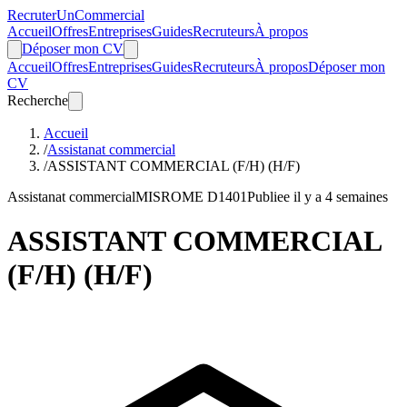
Recruter
Un
Commercial
Accueil
Offres
Entreprises
Guides
Recruteurs
À propos
Déposer mon CV
Accueil
Offres
Entreprises
Guides
Recruteurs
À propos
Déposer mon
CV
Recherche
Accueil
/
Assistanat commercial
/
ASSISTANT COMMERCIAL (F/H) (H/F)
Assistanat commercial
MIS
ROME D1401
Publiee il y a 4 semaines
ASSISTANT COMMERCIAL
(F/H) (H/F)