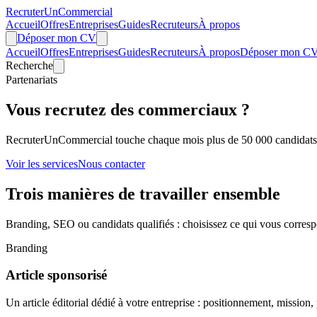
Recruter
Un
Commercial
Accueil
Offres
Entreprises
Guides
Recruteurs
À propos
Déposer mon CV
Accueil
Offres
Entreprises
Guides
Recruteurs
À propos
Déposer mon C
Recherche
Partenariats
Vous recrutez des commerciaux ?
RecruterUnCommercial touche chaque mois plus de 50 000 candidats co
Voir les services
Nous contacter
Trois manières de travailler ensemble
Branding, SEO ou candidats qualifiés : choisissez ce qui vous corres
Branding
Article sponsorisé
Un article éditorial dédié à votre entreprise : positionnement, mission