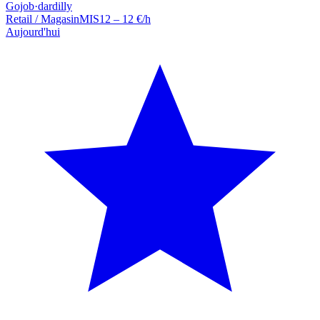
Gojob
·
dardilly
Retail / Magasin
MIS
12 – 12 €/h
Aujourd'hui