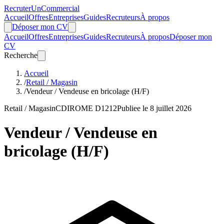
Recruter
Un
Commercial
Accueil
Offres
Entreprises
Guides
Recruteurs
À propos
Déposer mon CV
Accueil
Offres
Entreprises
Guides
Recruteurs
À propos
Déposer mon
CV
Recherche
Accueil
/
Retail / Magasin
/
Vendeur / Vendeuse en bricolage (H/F)
Retail / Magasin
CDI
ROME D1212
Publiee le 8 juillet 2026
Vendeur / Vendeuse en
bricolage (H/F)