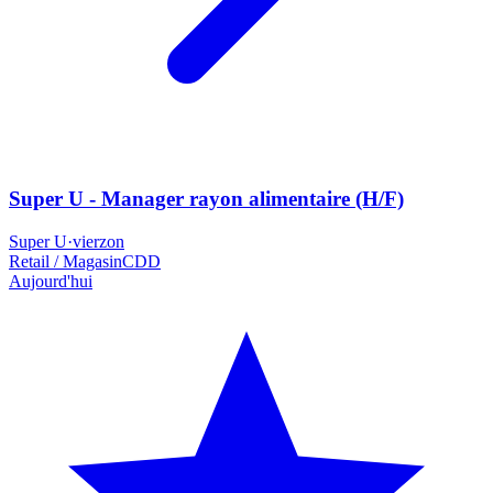
Super U - Manager rayon alimentaire (H/F)
Super U
·
vierzon
Retail / Magasin
CDD
Aujourd'hui