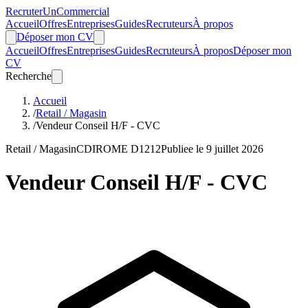
Recruter
Un
Commercial
Accueil
Offres
Entreprises
Guides
Recruteurs
À propos
Déposer mon CV
Accueil
Offres
Entreprises
Guides
Recruteurs
À propos
Déposer mon
CV
Recherche
Accueil
/
Retail / Magasin
/
Vendeur Conseil H/F - CVC
Retail / Magasin
CDI
ROME D1212
Publiee le 9 juillet 2026
Vendeur Conseil H/F - CVC