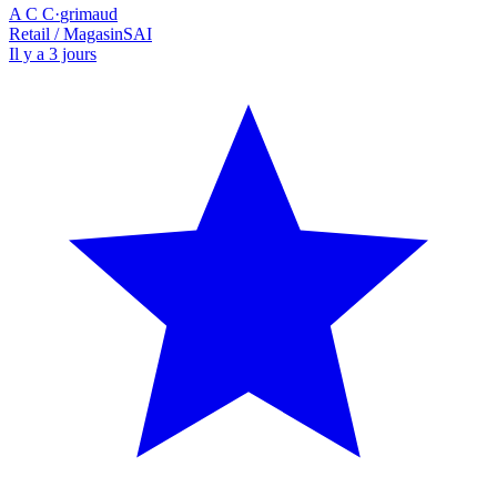
A C C
·
grimaud
Retail / Magasin
SAI
Il y a 3 jours