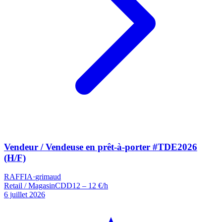
Vendeur / Vendeuse en prêt-à-porter #TDE2026
(H/F)
RAFFIA
·
grimaud
Retail / Magasin
CDD
12 – 12 €/h
6 juillet 2026