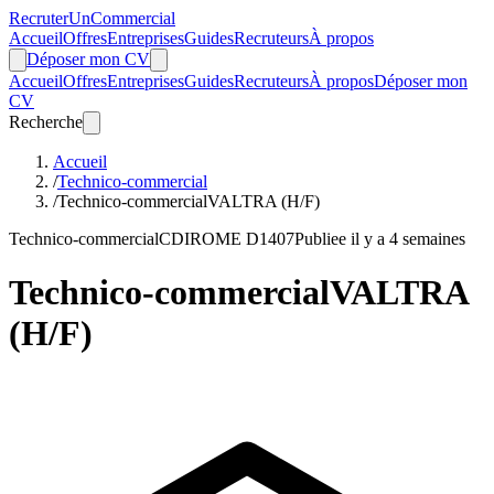
Recruter
Un
Commercial
Accueil
Offres
Entreprises
Guides
Recruteurs
À propos
Déposer mon CV
Accueil
Offres
Entreprises
Guides
Recruteurs
À propos
Déposer mon
CV
Recherche
Accueil
/
Technico-commercial
/
Technico-commercialVALTRA (H/F)
Technico-commercial
CDI
ROME D1407
Publiee il y a 4 semaines
Technico-commercialVALTRA
(H/F)