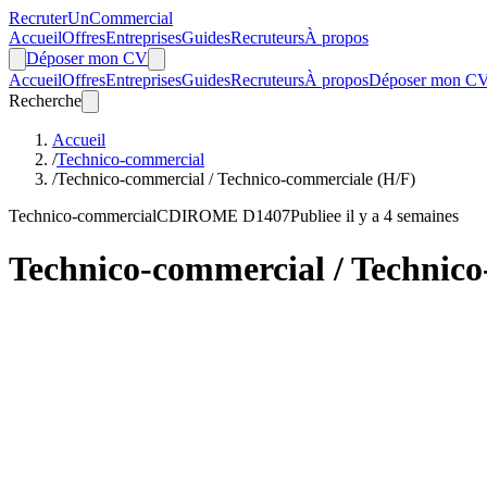
Recruter
Un
Commercial
Accueil
Offres
Entreprises
Guides
Recruteurs
À propos
Déposer mon CV
Accueil
Offres
Entreprises
Guides
Recruteurs
À propos
Déposer mon C
Recherche
Accueil
/
Technico-commercial
/
Technico-commercial / Technico-commerciale (H/F)
Technico-commercial
CDI
ROME D1407
Publiee il y a 4 semaines
Technico-commercial / Technico