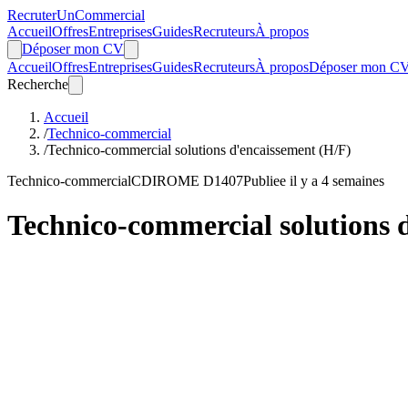
Recruter
Un
Commercial
Accueil
Offres
Entreprises
Guides
Recruteurs
À propos
Déposer mon CV
Accueil
Offres
Entreprises
Guides
Recruteurs
À propos
Déposer mon C
Recherche
Accueil
/
Technico-commercial
/
Technico-commercial solutions d'encaissement (H/F)
Technico-commercial
CDI
ROME D1407
Publiee il y a 4 semaines
Technico-commercial solutions 