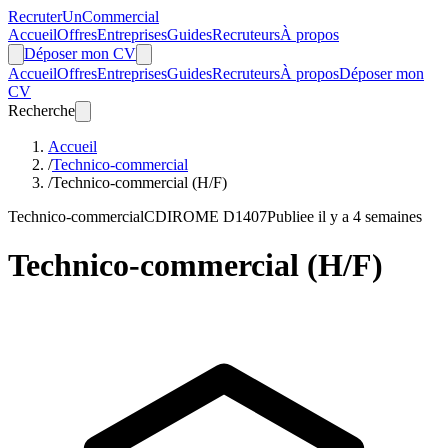
Recruter
Un
Commercial
Accueil
Offres
Entreprises
Guides
Recruteurs
À propos
Déposer mon CV
Accueil
Offres
Entreprises
Guides
Recruteurs
À propos
Déposer mon
CV
Recherche
Accueil
/
Technico-commercial
/
Technico-commercial (H/F)
Technico-commercial
CDI
ROME D1407
Publiee il y a 4 semaines
Technico-commercial (H/F)