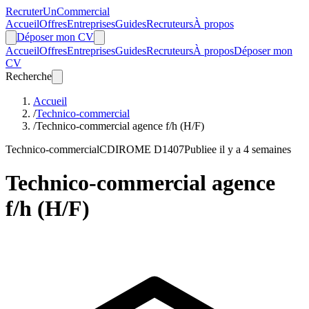
Recruter
Un
Commercial
Accueil
Offres
Entreprises
Guides
Recruteurs
À propos
Déposer mon CV
Accueil
Offres
Entreprises
Guides
Recruteurs
À propos
Déposer mon
CV
Recherche
Accueil
/
Technico-commercial
/
Technico-commercial agence f/h (H/F)
Technico-commercial
CDI
ROME D1407
Publiee il y a 4 semaines
Technico-commercial agence
f/h (H/F)