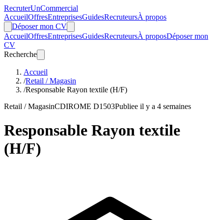
Recruter
Un
Commercial
Accueil
Offres
Entreprises
Guides
Recruteurs
À propos
Déposer mon CV
Accueil
Offres
Entreprises
Guides
Recruteurs
À propos
Déposer mon
CV
Recherche
Accueil
/
Retail / Magasin
/
Responsable Rayon textile (H/F)
Retail / Magasin
CDI
ROME D1503
Publiee il y a 4 semaines
Responsable Rayon textile
(H/F)