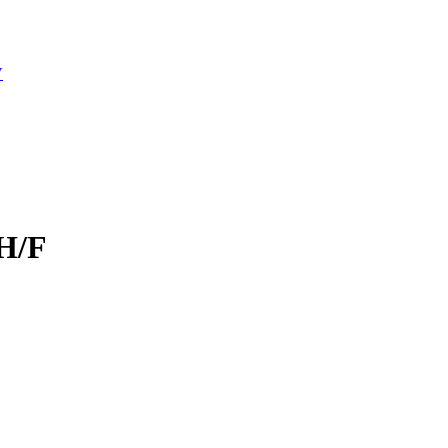
V
 H/F