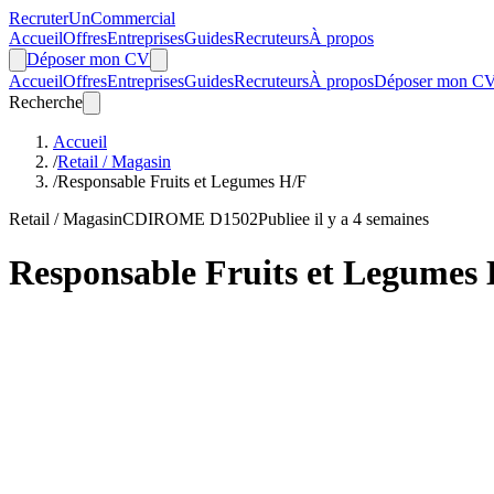
Recruter
Un
Commercial
Accueil
Offres
Entreprises
Guides
Recruteurs
À propos
Déposer mon CV
Accueil
Offres
Entreprises
Guides
Recruteurs
À propos
Déposer mon C
Recherche
Accueil
/
Retail / Magasin
/
Responsable Fruits et Legumes H/F
Retail / Magasin
CDI
ROME D1502
Publiee il y a 4 semaines
Responsable Fruits et Legumes