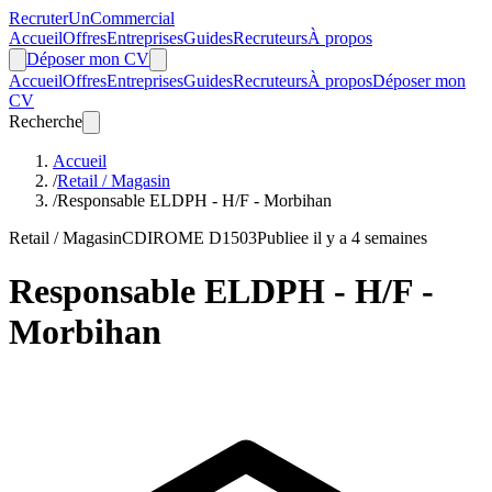
Recruter
Un
Commercial
Accueil
Offres
Entreprises
Guides
Recruteurs
À propos
Déposer mon CV
Accueil
Offres
Entreprises
Guides
Recruteurs
À propos
Déposer mon
CV
Recherche
Accueil
/
Retail / Magasin
/
Responsable ELDPH - H/F - Morbihan
Retail / Magasin
CDI
ROME D1503
Publiee il y a 4 semaines
Responsable ELDPH - H/F -
Morbihan