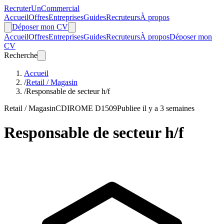
Recruter
Un
Commercial
Accueil
Offres
Entreprises
Guides
Recruteurs
À propos
Déposer mon CV
Accueil
Offres
Entreprises
Guides
Recruteurs
À propos
Déposer mon
CV
Recherche
Accueil
/
Retail / Magasin
/
Responsable de secteur h/f
Retail / Magasin
CDI
ROME D1509
Publiee il y a 3 semaines
Responsable de secteur h/f