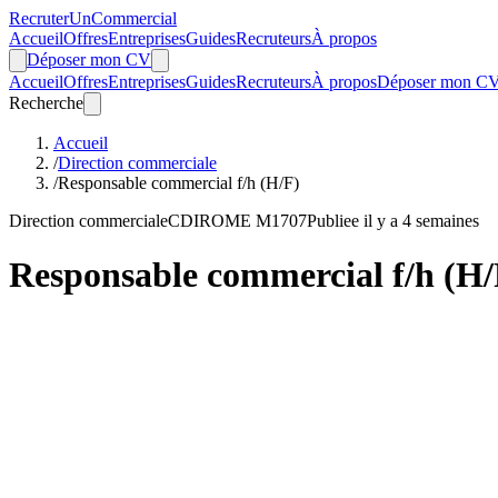
Recruter
Un
Commercial
Accueil
Offres
Entreprises
Guides
Recruteurs
À propos
Déposer mon CV
Accueil
Offres
Entreprises
Guides
Recruteurs
À propos
Déposer mon C
Recherche
Accueil
/
Direction commerciale
/
Responsable commercial f/h (H/F)
Direction commerciale
CDI
ROME M1707
Publiee il y a 4 semaines
Responsable commercial f/h (H/