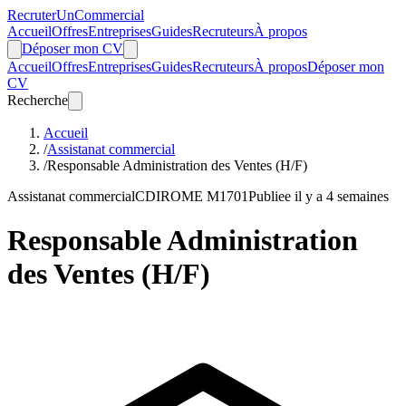
Recruter
Un
Commercial
Accueil
Offres
Entreprises
Guides
Recruteurs
À propos
Déposer mon CV
Accueil
Offres
Entreprises
Guides
Recruteurs
À propos
Déposer mon
CV
Recherche
Accueil
/
Assistanat commercial
/
Responsable Administration des Ventes (H/F)
Assistanat commercial
CDI
ROME M1701
Publiee il y a 4 semaines
Responsable Administration
des Ventes (H/F)