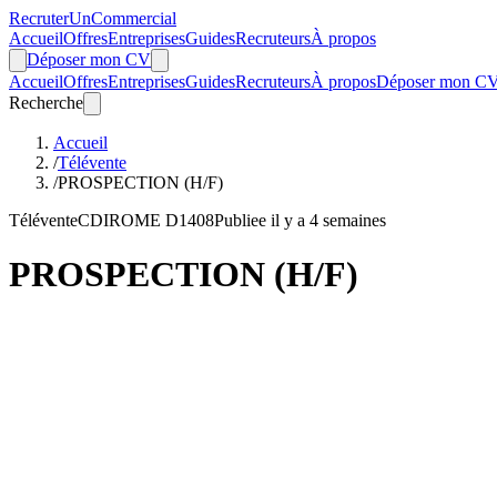
Recruter
Un
Commercial
Accueil
Offres
Entreprises
Guides
Recruteurs
À propos
Déposer mon CV
Accueil
Offres
Entreprises
Guides
Recruteurs
À propos
Déposer mon C
Recherche
Accueil
/
Télévente
/
PROSPECTION (H/F)
Télévente
CDI
ROME D1408
Publiee il y a 4 semaines
PROSPECTION (H/F)