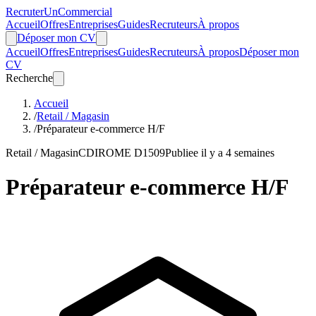
Recruter
Un
Commercial
Accueil
Offres
Entreprises
Guides
Recruteurs
À propos
Déposer mon CV
Accueil
Offres
Entreprises
Guides
Recruteurs
À propos
Déposer mon
CV
Recherche
Accueil
/
Retail / Magasin
/
Préparateur e-commerce H/F
Retail / Magasin
CDI
ROME D1509
Publiee il y a 4 semaines
Préparateur e-commerce H/F