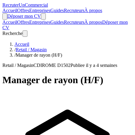
Recruter
Un
Commercial
Accueil
Offres
Entreprises
Guides
Recruteurs
À propos
Déposer mon CV
Accueil
Offres
Entreprises
Guides
Recruteurs
À propos
Déposer mon
CV
Recherche
Accueil
/
Retail / Magasin
/
Manager de rayon (H/F)
Retail / Magasin
CDI
ROME D1502
Publiee il y a 4 semaines
Manager de rayon (H/F)