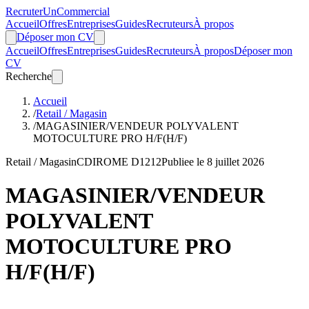
Recruter
Un
Commercial
Accueil
Offres
Entreprises
Guides
Recruteurs
À propos
Déposer mon CV
Accueil
Offres
Entreprises
Guides
Recruteurs
À propos
Déposer mon
CV
Recherche
Accueil
/
Retail / Magasin
/
MAGASINIER/VENDEUR POLYVALENT
MOTOCULTURE PRO H/F(H/F)
Retail / Magasin
CDI
ROME D1212
Publiee le 8 juillet 2026
MAGASINIER/VENDEUR
POLYVALENT
MOTOCULTURE PRO
H/F(H/F)