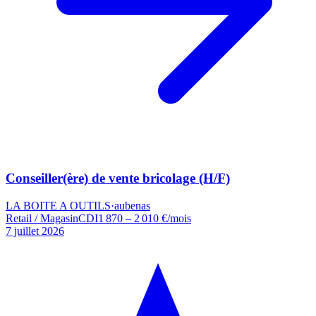
Conseiller(ère) de vente bricolage (H/F)
LA BOITE A OUTILS
·
aubenas
Retail / Magasin
CDI
1 870 – 2 010 €/mois
7 juillet 2026