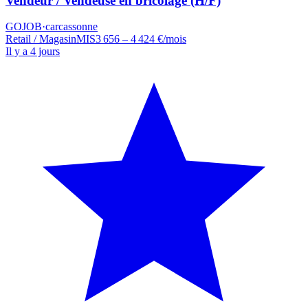
Vendeur / Vendeuse en bricolage (H/F)
GOJOB
·
carcassonne
Retail / Magasin
MIS
3 656 – 4 424 €/mois
Il y a 4 jours