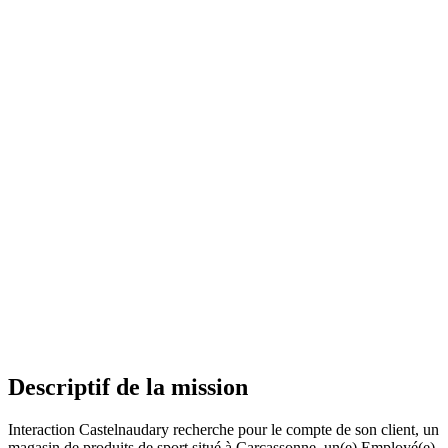
Descriptif de la mission
Interaction Castelnaudary recherche pour le compte de son client, un
magasin de produits de sport situé à Carcassonne, un(e) Employé(e)