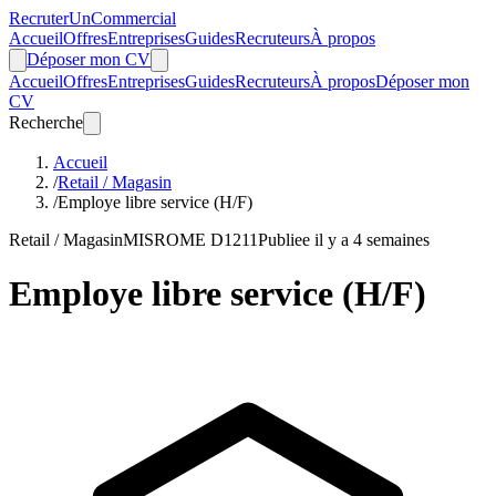
Recruter
Un
Commercial
Accueil
Offres
Entreprises
Guides
Recruteurs
À propos
Déposer mon CV
Accueil
Offres
Entreprises
Guides
Recruteurs
À propos
Déposer mon
CV
Recherche
Accueil
/
Retail / Magasin
/
Employe libre service (H/F)
Retail / Magasin
MIS
ROME D1211
Publiee il y a 4 semaines
Employe libre service (H/F)