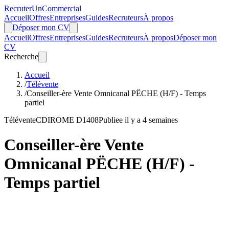
Recruter
Un
Commercial
Accueil
Offres
Entreprises
Guides
Recruteurs
À propos
Déposer mon CV
Accueil
Offres
Entreprises
Guides
Recruteurs
À propos
Déposer mon
CV
Recherche
Accueil
/
Télévente
/
Conseiller-ère Vente Omnicanal PËCHE (H/F) - Temps
partiel
Télévente
CDI
ROME D1408
Publiee il y a 4 semaines
Conseiller-ère Vente
Omnicanal PËCHE (H/F) -
Temps partiel