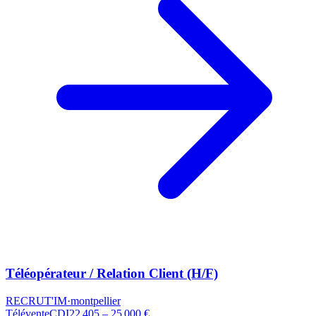
Téléopérateur / Relation Client (H/F)
RECRUT'IM
·
montpellier
Télévente
CDI
22 405 – 25 000 €