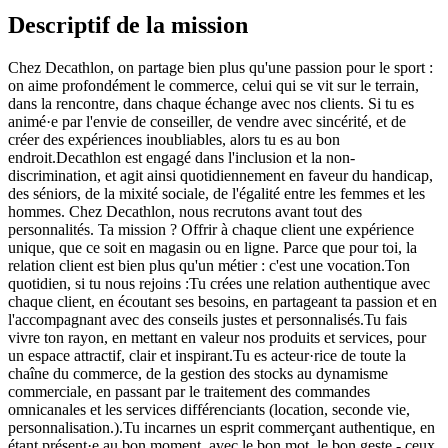
Descriptif de la mission
Chez Decathlon, on partage bien plus qu'une passion pour le sport :
on aime profondément le commerce, celui qui se vit sur le terrain,
dans la rencontre, dans chaque échange avec nos clients. Si tu es
animé·e par l'envie de conseiller, de vendre avec sincérité, et de
créer des expériences inoubliables, alors tu es au bon
endroit.Decathlon est engagé dans l'inclusion et la non-
discrimination, et agit ainsi quotidiennement en faveur du handicap,
des séniors, de la mixité sociale, de l'égalité entre les femmes et les
hommes. Chez Decathlon, nous recrutons avant tout des
personnalités. Ta mission ? Offrir à chaque client une expérience
unique, que ce soit en magasin ou en ligne. Parce que pour toi, la
relation client est bien plus qu'un métier : c'est une vocation.Ton
quotidien, si tu nous rejoins :Tu crées une relation authentique avec
chaque client, en écoutant ses besoins, en partageant ta passion et en
l'accompagnant avec des conseils justes et personnalisés.Tu fais
vivre ton rayon, en mettant en valeur nos produits et services, pour
un espace attractif, clair et inspirant.Tu es acteur·rice de toute la
chaîne du commerce, de la gestion des stocks au dynamisme
commerciale, en passant par le traitement des commandes
omnicanales et les services différenciants (location, seconde vie,
personnalisation.).Tu incarnes un esprit commerçant authentique, en
étant présent·e au bon moment, avec le bon mot, le bon geste - ceux