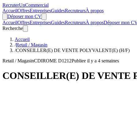
Recruter
Un
Commercial
Accueil
Offres
Entreprises
Guides
Recruteurs
À propos
Déposer mon CV
Accueil
Offres
Entreprises
Guides
Recruteurs
À propos
Déposer mon C
Recherche
Accueil
/
Retail / Magasin
/
CONSEILLER(E) DE VENTE POLYVALENT(E) (H/F)
Retail / Magasin
CDI
ROME D1212
Publiee il y a 4 semaines
CONSEILLER(E) DE VENTE P