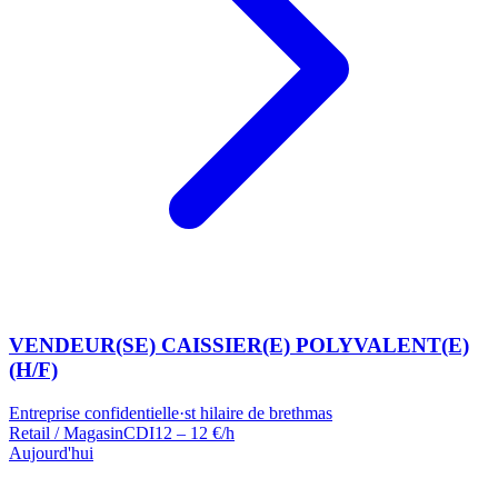
VENDEUR(SE) CAISSIER(E) POLYVALENT(E)
(H/F)
Entreprise confidentielle
·
st hilaire de brethmas
Retail / Magasin
CDI
12 – 12 €/h
Aujourd'hui