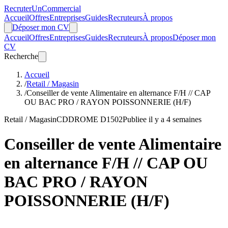
Recruter
Un
Commercial
Accueil
Offres
Entreprises
Guides
Recruteurs
À propos
Déposer mon CV
Accueil
Offres
Entreprises
Guides
Recruteurs
À propos
Déposer mon
CV
Recherche
Accueil
/
Retail / Magasin
/
Conseiller de vente Alimentaire en alternance F/H // CAP
OU BAC PRO / RAYON POISSONNERIE (H/F)
Retail / Magasin
CDD
ROME D1502
Publiee il y a 4 semaines
Conseiller de vente Alimentaire
en alternance F/H // CAP OU
BAC PRO / RAYON
POISSONNERIE (H/F)