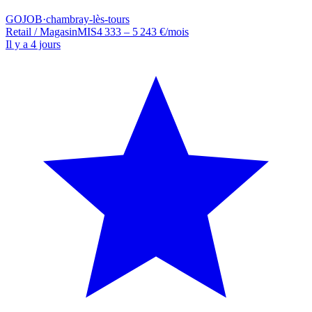
GOJOB
·
chambray-lès-tours
Retail / Magasin
MIS
4 333 – 5 243 €/mois
Il y a 4 jours