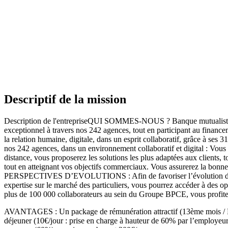
Descriptif de la mission
Description de l'entrepriseQUI SOMMES-NOUS ? Banque mutualiste et
exceptionnel à travers nos 242 agences, tout en participant au financ
la relation humaine, digitale, dans un esprit collaboratif, grâce à
nos 242 agences, dans un environnement collaboratif et digital : Vous a
distance, vous proposerez les solutions les plus adaptées aux clients, 
tout en atteignant vos objectifs commerciaux. Vous assurerez la bon
PERSPECTIVES D’EVOLUTIONS : Afin de favoriser l’évolution de nos co
expertise sur le marché des particuliers, vous pourrez accéder à des o
plus de 100 000 collaborateurs au sein du Groupe BPCE, vous pro
AVANTAGES : Un package de rémunération attractif (13ème mois / Rému
déjeuner (10€/jour : prise en charge à hauteur de 60% par l’employeu