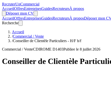
Recruter
Un
Commercial
Accueil
Offres
Entreprises
Guides
Recruteurs
À propos
Déposer mon CV
Accueil
Offres
Entreprises
Guides
Recruteurs
À propos
Déposer mon C
Recherche
Accueil
/
Commercial / Vente
/
Conseiller de Clientèle Particuliers - H/F h/f
Commercial / Vente
CDI
ROME D1403
Publiee le 8 juillet 2026
Conseiller de Clientèle Particuli