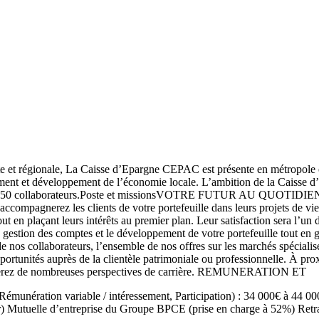
 régionale, La Caisse d’Epargne CEPAC est présente en métropole et e
ement et développement de l’économie locale. L’ambition de la Caisse d’
 ses 3150 collaborateurs.Poste et missionsVOTRE FUTUR AU QUOTIDIEN :
ccompagnerez les clients de votre portefeuille dans leurs projets de vie
tout en plaçant leurs intérêts au premier plan. Leur satisfaction sera l’u
ne gestion des comptes et le développement de votre portefeuille tout
llaborateurs, l’ensemble de nos offres sur les marchés spécialisés, 
pportunités auprès de la clientèle patrimoniale ou professionnelle. À pr
fiterez de nombreuses perspectives de carrière. REMUNERATION ET
nération variable / intéressement, Participation) : 34 000€ à 44 000
r) Mutuelle d’entreprise du Groupe BPCE (prise en charge à 52%) Retra