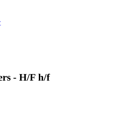
V
ers - H/F h/f