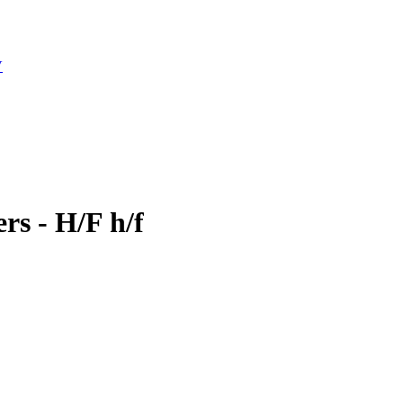
V
ers - H/F h/f