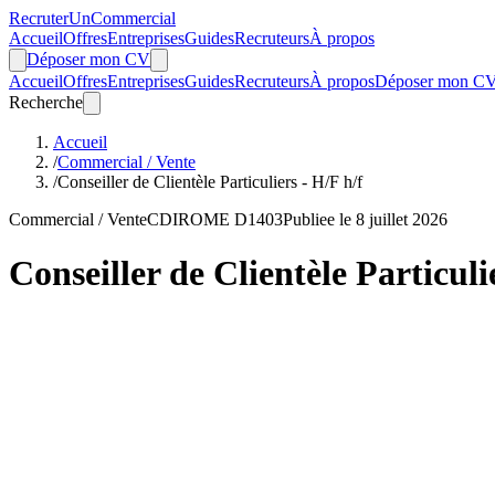
Recruter
Un
Commercial
Accueil
Offres
Entreprises
Guides
Recruteurs
À propos
Déposer mon CV
Accueil
Offres
Entreprises
Guides
Recruteurs
À propos
Déposer mon C
Recherche
Accueil
/
Commercial / Vente
/
Conseiller de Clientèle Particuliers - H/F h/f
Commercial / Vente
CDI
ROME D1403
Publiee le 8 juillet 2026
Conseiller de Clientèle Particuli