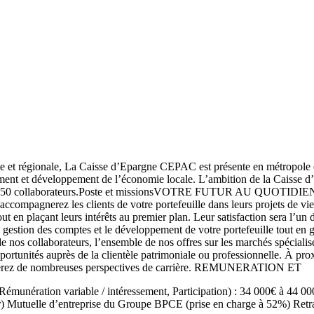
 régionale, La Caisse d’Epargne CEPAC est présente en métropole et e
ement et développement de l’économie locale. L’ambition de la Caisse d’
 ses 3150 collaborateurs.Poste et missionsVOTRE FUTUR AU QUOTIDIEN :
ccompagnerez les clients de votre portefeuille dans leurs projets de vie
tout en plaçant leurs intérêts au premier plan. Leur satisfaction sera l’u
ne gestion des comptes et le développement de votre portefeuille tout
llaborateurs, l’ensemble de nos offres sur les marchés spécialisés, 
pportunités auprès de la clientèle patrimoniale ou professionnelle. À pr
fiterez de nombreuses perspectives de carrière. REMUNERATION ET
nération variable / intéressement, Participation) : 34 000€ à 44 000
r) Mutuelle d’entreprise du Groupe BPCE (prise en charge à 52%) Retra