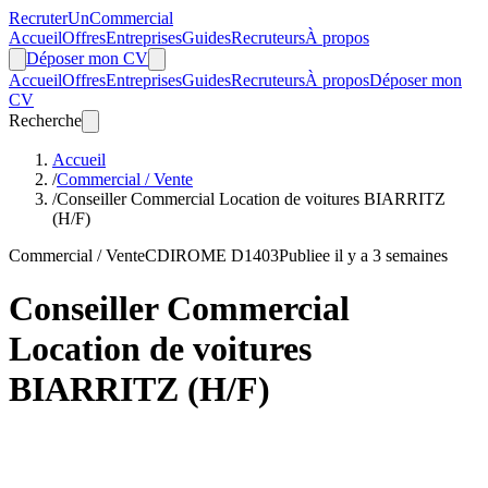
Recruter
Un
Commercial
Accueil
Offres
Entreprises
Guides
Recruteurs
À propos
Déposer mon CV
Accueil
Offres
Entreprises
Guides
Recruteurs
À propos
Déposer mon
CV
Recherche
Accueil
/
Commercial / Vente
/
Conseiller Commercial Location de voitures BIARRITZ
(H/F)
Commercial / Vente
CDI
ROME D1403
Publiee il y a 3 semaines
Conseiller Commercial
Location de voitures
BIARRITZ (H/F)