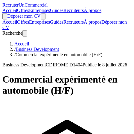
Recruter
Un
Commercial
Accueil
Offres
Entreprises
Guides
Recruteurs
À propos
Déposer mon CV
Accueil
Offres
Entreprises
Guides
Recruteurs
À propos
Déposer mon
CV
Recherche
Accueil
/
Business Development
/
Commercial expérimenté en automobile (H/F)
Business Development
CDI
ROME D1404
Publiee le 8 juillet 2026
Commercial expérimenté en
automobile (H/F)