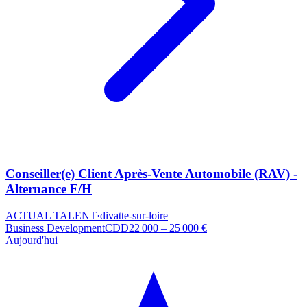
Conseiller(e) Client Après-Vente Automobile (RAV) -
Alternance F/H
ACTUAL TALENT
·
divatte-sur-loire
Business Development
CDD
22 000 – 25 000 €
Aujourd'hui