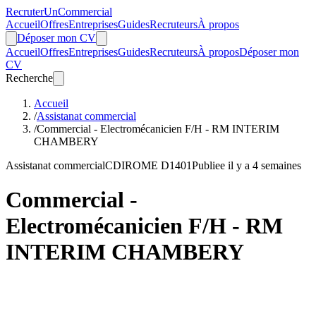
Recruter
Un
Commercial
Accueil
Offres
Entreprises
Guides
Recruteurs
À propos
Déposer mon CV
Accueil
Offres
Entreprises
Guides
Recruteurs
À propos
Déposer mon
CV
Recherche
Accueil
/
Assistanat commercial
/
Commercial - Electromécanicien F/H - RM INTERIM
CHAMBERY
Assistanat commercial
CDI
ROME D1401
Publiee il y a 4 semaines
Commercial -
Electromécanicien F/H - RM
INTERIM CHAMBERY