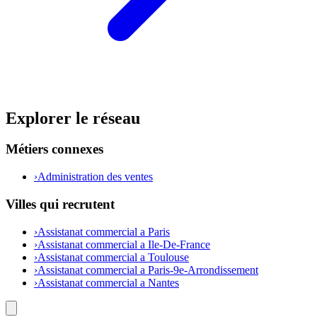
Explorer le réseau
Métiers connexes
›
Administration des ventes
Villes qui recrutent
›
Assistanat commercial a Paris
›
Assistanat commercial a Ile-De-France
›
Assistanat commercial a Toulouse
›
Assistanat commercial a Paris-9e-Arrondissement
›
Assistanat commercial a Nantes