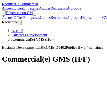
Recruter
Un
Commercial
Accueil
Offres
Entreprises
Guides
Recruteurs
À propos
Déposer mon CV
Accueil
Offres
Entreprises
Guides
Recruteurs
À propos
Déposer mon C
Recherche
Accueil
/
Business Development
/
Commercial(e) GMS (H/F)
Business Development
CDI
ROME D1402
Publiee il y a 4 semaines
Commercial(e) GMS (H/F)