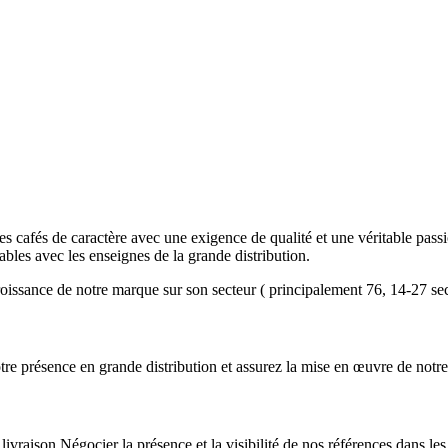
afés de caractère avec une exigence de qualité et une véritable passion
ables avec les enseignes de la grande distribution.
sance de notre marque sur son secteur ( principalement 76, 14-27 se
e présence en grande distribution et assurez la mise en œuvre de notre
ivraison Négocier la présence et la visibilité de nos références dans les