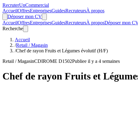
Recruter
Un
Commercial
Accueil
Offres
Entreprises
Guides
Recruteurs
À propos
Déposer mon CV
Accueil
Offres
Entreprises
Guides
Recruteurs
À propos
Déposer mon C
Recherche
Accueil
/
Retail / Magasin
/
Chef de rayon Fruits et Légumes évolutif (H/F)
Retail / Magasin
CDI
ROME D1502
Publiee il y a 4 semaines
Chef de rayon Fruits et Légumes