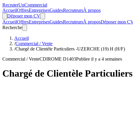
Recruter
Un
Commercial
Accueil
Offres
Entreprises
Guides
Recruteurs
À propos
Déposer mon CV
Accueil
Offres
Entreprises
Guides
Recruteurs
À propos
Déposer mon C
Recherche
Accueil
/
Commercial / Vente
/
Chargé de Clientèle Particuliers -UZERCHE (19) H (H/F)
Commercial / Vente
CDI
ROME D1403
Publiee il y a 4 semaines
Chargé de Clientèle Particuli