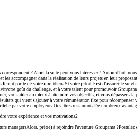
ous correspondent ? Alors la suite peut vous intéresser ! Aujourd'hui, no
les accompagner dans la réalisation de leurs projets en leur proposant
 feront partie de votre quotidien- Si votre priorité est d'assurer le suivi
ativitvotre goût du challenge, et à votre talent pour promouvoir Groupa
er, vous aider au mieux à atteindre vos objectifs, et vous dépasser.- l
ésultats qui vient s'ajouter à votre rémunération fixe pour récompenser v
artielle par votre employeur- Des titres restaurant- De nombreux avant
dre votre expérience et vos motivations2
uturs managersAlors, prêt(e) à rejoindre l'aventure Groupama ?Postulez