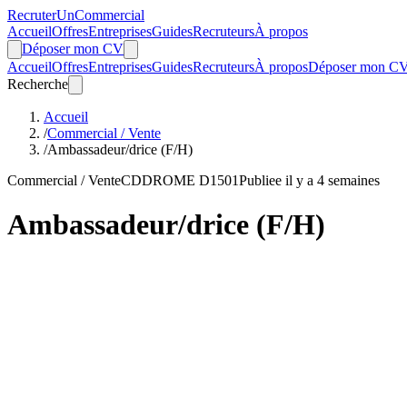
Recruter
Un
Commercial
Accueil
Offres
Entreprises
Guides
Recruteurs
À propos
Déposer mon CV
Accueil
Offres
Entreprises
Guides
Recruteurs
À propos
Déposer mon C
Recherche
Accueil
/
Commercial / Vente
/
Ambassadeur/drice (F/H)
Commercial / Vente
CDD
ROME D1501
Publiee il y a 4 semaines
Ambassadeur/drice (F/H)