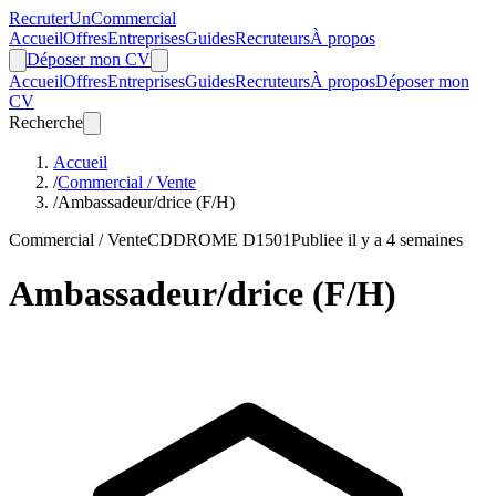
Recruter
Un
Commercial
Accueil
Offres
Entreprises
Guides
Recruteurs
À propos
Déposer mon CV
Accueil
Offres
Entreprises
Guides
Recruteurs
À propos
Déposer mon
CV
Recherche
Accueil
/
Commercial / Vente
/
Ambassadeur/drice (F/H)
Commercial / Vente
CDD
ROME D1501
Publiee il y a 4 semaines
Ambassadeur/drice (F/H)