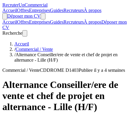
Recruter
Un
Commercial
Accueil
Offres
Entreprises
Guides
Recruteurs
À propos
Déposer mon CV
Accueil
Offres
Entreprises
Guides
Recruteurs
À propos
Déposer mon
CV
Recherche
Accueil
/
Commercial / Vente
/
Alternance Conseiller/ere de vente et chef de projet en
alternance - Lille (H/F)
Commercial / Vente
CDD
ROME D1403
Publiee il y a 4 semaines
Alternance Conseiller/ere de
vente et chef de projet en
alternance - Lille (H/F)