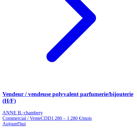
Vendeur / vendeuse polyvalent parfumerie/bijouterie
(H/F)
ANNE B.
·
chambery
Commercial / Vente
CDD
1 280 – 1 280 €/mois
Aujourd'hui