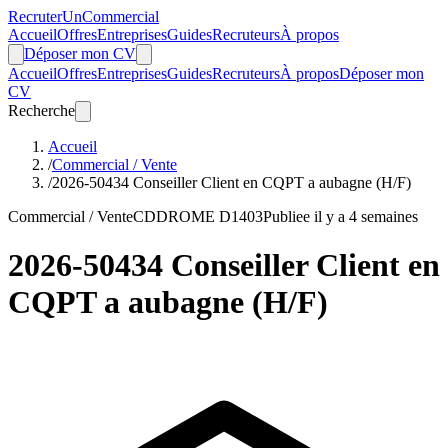
Recruter
Un
Commercial
Accueil
Offres
Entreprises
Guides
Recruteurs
À propos
Déposer mon CV
Accueil
Offres
Entreprises
Guides
Recruteurs
À propos
Déposer mon
CV
Recherche
Accueil
/
Commercial / Vente
/
2026-50434 Conseiller Client en CQPT a aubagne (H/F)
Commercial / Vente
CDD
ROME D1403
Publiee il y a 4 semaines
2026-50434 Conseiller Client en
CQPT a aubagne (H/F)