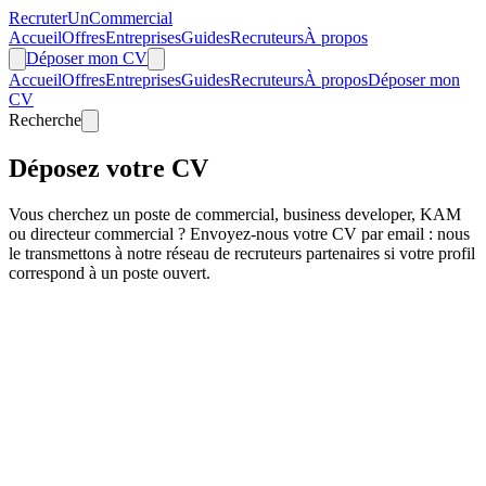
Recruter
Un
Commercial
Accueil
Offres
Entreprises
Guides
Recruteurs
À propos
Déposer mon CV
Accueil
Offres
Entreprises
Guides
Recruteurs
À propos
Déposer mon
CV
Recherche
Déposez votre CV
Vous cherchez un poste de commercial, business developer, KAM
ou directeur commercial ? Envoyez-nous votre CV par email : nous
le transmettons à notre réseau de recruteurs partenaires si votre profil
correspond à un poste ouvert.